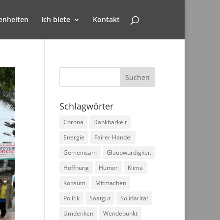
enheiten
Ich biete
Kontakt
Schlagwörter
Corona
Dankbarkeit
Energie
Fairer Handel
Gemeinsam
Glaubwürdigkeit
Hoffnung
Humor
Klima
Konsum
Mitmachen
Politik
Saatgut
Solidarität
Umdenken
Wendepunkt