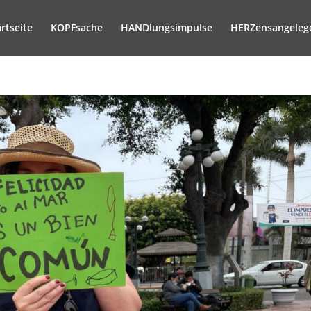
artseite
KOPFsache
HANDlungsimpulse
HERZensangeleg