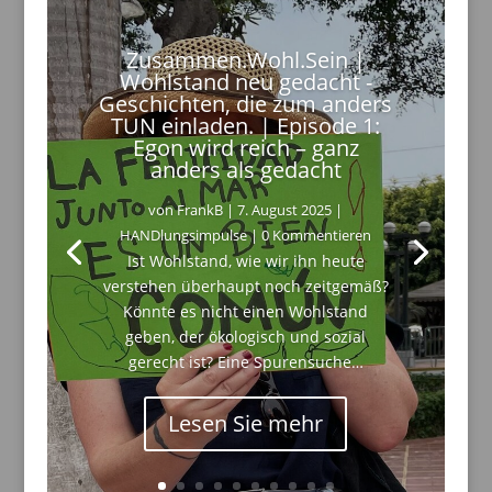
Zusammen.Wohl.Sein |
Wohlstand neu gedacht -
Geschichten, die zum anders
TUN einladen. | Episode 1:
Egon wird reich – ganz
anders als gedacht
von
FrankB
|
7. August 2025
|
HANDlungsimpulse
| 0 Kommentieren
Ist Wohlstand, wie wir ihn heute
verstehen überhaupt noch zeitgemäß?
Könnte es nicht einen Wohlstand
geben, der ökologisch und sozial
gerecht ist? Eine Spurensuche…
Lesen Sie mehr